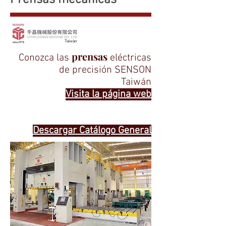
Prensas mecanicas
Taiwán
prensas
Conozca las
eléctricas
de precisión SENSON
Taiwán
Visita la página web
Somos un negocio operado y de
propiedad familiar.
Descargar Catálogo General